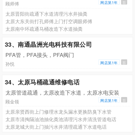
网店第1年
百
顾师傅
太原晋阳街疏通下水道清理污水井抽粪
太原大东关街打孔师傅上门打空调眼师傅
太原南中环疏通马桶改造下水道抽粪
33、南通晶洲光电科技有限公司
PFA管，PFA接头，PFA阀门
网店第1年
百
孙悦
34、太原马桶疏通维修电话
太原管道疏通，太原改造下水道，太原水电安装
网店第1年
百
顾金领
太原亲贤西街上门修理水龙头漏水更换防臭下水管
太原市清掏隔油池抽化粪池清理污水井清洗管道电话
太原龙城大街上门抽污水井清理疏通下水道电话