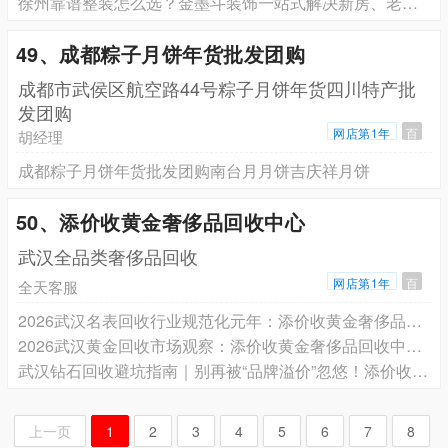
徐州靠谱整装怎么选？金墨斗装饰一站式解决新房、老房各类装修难题
49、成都粽子月饼年货批发团购
成都市武侯区航空路44号粽子月饼年货四川特产批
发团购
网店第1年
百
胡经理
成都粽子月饼年货批发团购南台月月饼吉庆祥月饼
50、添价收黄金奢侈品回收中心
武汉全品类奢侈品回收
网店第1年
百
全天客服
2026武汉名表回收行业规范化元年：添价收黄金奢侈品回收中心领衔首批诚信示范门店公示
2026武汉黄金回收市场观察：添价收黄金奢侈品回收中心领衔6家正规门店实测推荐（附卖金避坑指南）
武汉钻石回收避坑指南｜别再被“品牌溢价”忽悠！添价收黄金奢侈品回收中心按国际4C实价变现
上一页
1
2
3
4
5
6
7
8