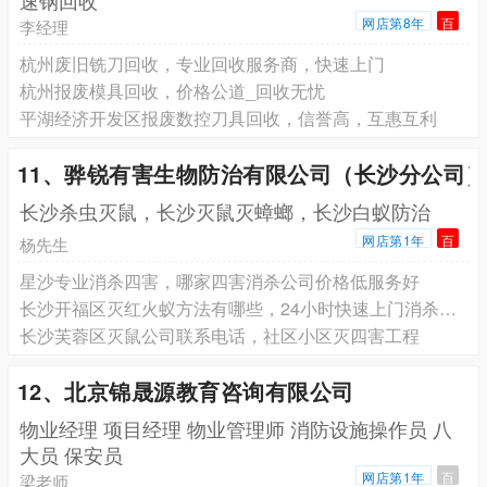
速钢回收
网店第8年
百
李经理
杭州废旧铣刀回收，专业回收服务商，快速上门
杭州报废模具回收，价格公道_回收无忧
平湖经济开发区报废数控刀具回收，信誉高，互惠互利
11、骅锐有害生物防治有限公司（长沙分公司
长沙杀虫灭鼠，长沙灭鼠灭蟑螂，长沙白蚁防治
网店第1年
百
杨先生
星沙专业消杀四害，哪家四害消杀公司价格低服务好
长沙开福区灭红火蚁方法有哪些，24小时快速上门消杀除虫
长沙芙蓉区灭鼠公司联系电话，社区小区灭四害工程
12、北京锦晟源教育咨询有限公司
物业经理 项目经理 物业管理师 消防设施操作员 八
大员 保安员
网店第1年
百
梁老师