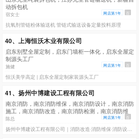
动拆包机
网店第1年
百
宿女士
抗氧剂管链粉体输送机 管链式输送设备定量投料原理
40、上海恒沃木业有限公司
启东别墅全屋定制，启东门墙柜一体化，启东全屋定
制源头工厂
网店第1年
百
施健
恒沃美学高定 | 启东全屋定制家装源头工厂
41、扬州中博建设工程有限公司
南京消防，南京消防维保，南京消防设计，南京消防
施工，南京消防改造，南京消防检测，南京消防维
修，南京消
网店第1年
百
陈总
扬州中博建设工程有限公司｜消防改造·消防维保·消防设计·消防施工·消防检测·消防工程全案服务