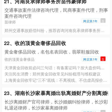
21、河南良承律师事务所苗伟豪律师
交通事故案件法律咨询代理，民商事案件代理，刑事
案件咨询代理
网店第1年
百
苗律师
郑州交通事故赔偿纠纷，推荐咨询河南良承律师事务所苗伟豪律师
22、收的顶黄金奢侈品回收
黄金奢侈品回收，名包名表回收，翡翠鞋服回收
收的顶黄金奢侈品
网店第1年
百
天津黄金回收前必问三句话：有备案证吗？按大盘价吗？扣哪些费吗？门店反应暴露真相
关注民生消费：郑州黄金回收常见纠纷梳理与维权建议
上海黄金回收牢记“三不”底线：不离视线、不信虚高报价、拒现金结算
23、湖南长沙家暴离婚出轨离婚财产分割离婚
长沙离婚财产官司律师，长沙婚姻纠纷律师，长沙彩
礼退还律师，长沙家暴离婚律师