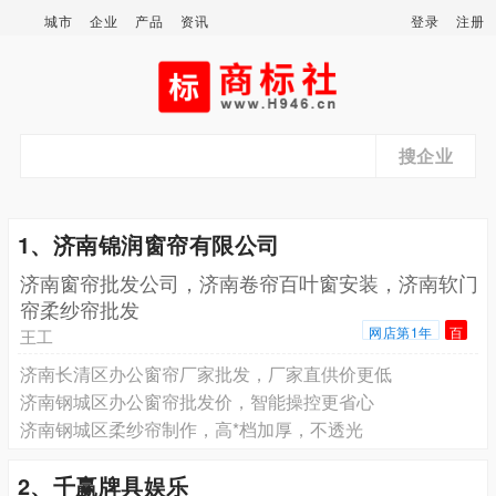
城市
企业
产品
资讯
登录
注册
搜企业
1、济南锦润窗帘有限公司
济南窗帘批发公司，济南卷帘百叶窗安装，济南软门
帘柔纱帘批发
网店第1年
百
王工
济南‌长清区办公窗帘厂家批发，厂家直供价更低
济南钢城区‌办公窗帘批发价，智能操控更省心
济南钢城区‌柔纱帘制作，高*档加厚，不透光
2、千赢牌具娱乐