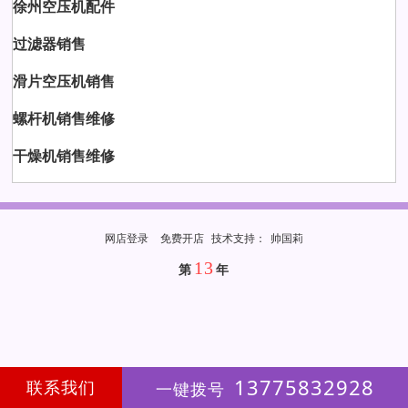
徐州空压机配件
过滤器销售
滑片空压机销售
螺杆机销售维修
干燥机销售维修
网店登录
免费开店
技
术
支
持
：
帅国莉
13
第
年
13775832928
联系我们
一键拨号