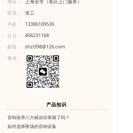
上海全市（各区上门服务）
地址：
张工
联系：
1 338 610 9 5 36
手机：
406231168
Q Q：
shzl398@126.com
邮箱：
微信：
产品知识
音响保养八大秘诀你掌握了吗？
如何选择夜场的音响设备