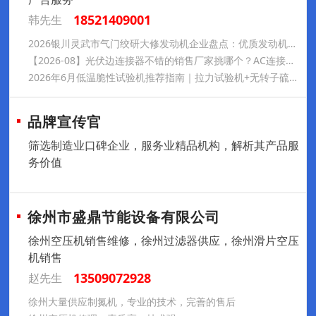
18521409001
韩先生
2026银川灵武市气门绞研大修发动机企业盘点：优质发动机曲轴修复大修发动机选择指南
【2026-08】光伏边连接器不错的销售厂家挑哪个？AC连接器、光伏组件连接器优选——新金阳
2026年6月低温脆性试验机推荐指南｜拉力试验机+无转子硫化仪+门尼粘度仪优选｜扬州振欣试验仪器有限公司
品牌宣传官
筛选制造业口碑企业，服务业精品机构，解析其产品服
务价值
徐州市盛鼎节能设备有限公司
徐州空压机销售维修，徐州过滤器供应，徐州滑片空压
机销售
13509072928
赵先生
徐州大量供应制氮机，专业的技术，完善的售后