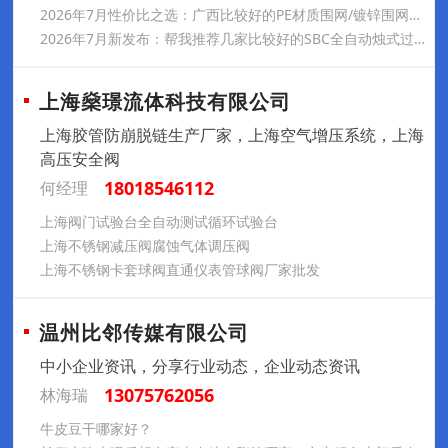
2026年7月性价比之选：广西比较好的PE材质围网/镀锌围网服务商实力盘点-广洽
2026年7月新发布：帮我推荐几家比较好的SBC全自动烛式过滤器/烛式过滤器工厂综合推荐和选择指南-江苏旭阳化工
上海燊璟流体科技有限公司
上海胶管防崩脱链生产厂家，上海空气增压系统，上海
高压安全阀
18018546112
何经理
上海阀门试验台全自动测试循环试验台
上海不锈钢减压阀腐蚀气体调压阀
上海不锈钢卡套球阀直通仪表管球阀厂家批发
温州比邻传媒有限公司
中小企业资讯，分享行业动态，企业动态资讯
13075762056
林海瑞
牛皮豆干哪家好？