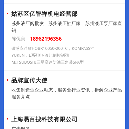
姑苏区亿智祥机电经营部
苏州液压阀批发，苏州液压缸厂家，苏州液压泵厂家直
销
18962196356
陈优美
磁感应油缸HOBR10050-200TC，KOMPASS油
YUKEN，E系列电-液比例控制阀
MITSUBOSHI三星高速防油三角带SPA型
品牌宣传大使
收集制造业企业动态，服务业行业资讯，拆解企业产品
服务亮点
上海易百搜科技有限公司
广告服务