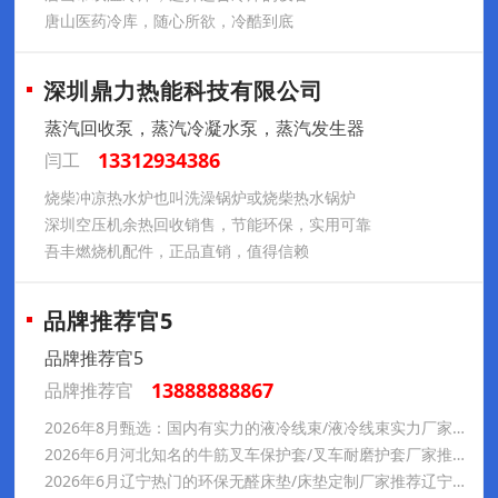
唐山医药冷库，随心所欲，冷酷到底
深圳鼎力热能科技有限公司
蒸汽回收泵，蒸汽冷凝水泵，蒸汽发生器
13312934386
闫工
烧柴冲凉热水炉也叫洗澡锅炉或烧柴热水锅炉
深圳空压机余热回收销售，节能环保，实用可靠
吾丰燃烧机配件，正品直销，值得信赖
品牌推荐官5
品牌推荐官5
13888888867
品牌推荐官
2026年8月甄选：国内有实力的液冷线束/液冷线束实力厂家力荐-力可欣
2026年6月河北知名的牛筋叉车保护套/叉车耐磨护套厂家推荐景县竹叶橡塑五金厂
2026年6月辽宁热门的环保无醛床垫/床垫定制厂家推荐辽宁豪雅祺家私有限公司