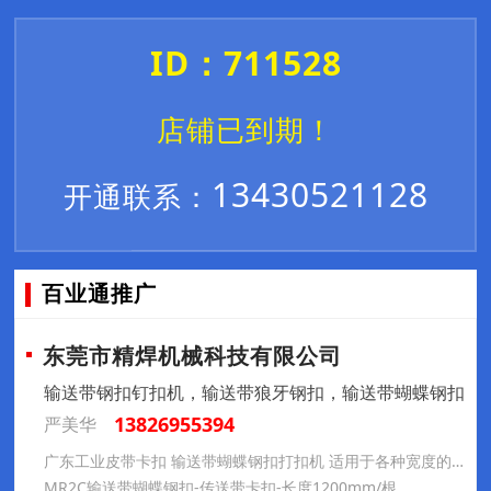
ID：711528
店铺已到期！
13430521128
开通联系：
百业通推广
东莞市精焊机械科技有限公司
输送带钢扣钉扣机，输送带狼牙钢扣，输送带蝴蝶钢扣
13826955394
严美华
广东工业皮带卡扣 输送带蝴蝶钢扣打扣机 适用于各种宽度的输送带装订
MR2C输送带蝴蝶钢扣-传送带卡扣-长度1200mm/根