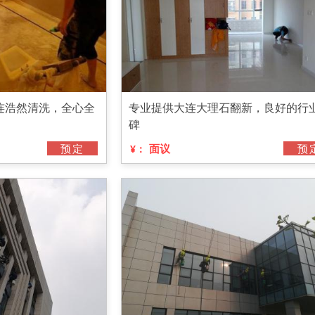
连浩然清洗，全心全
专业提供大连大理石翻新，良好的行
碑
预定
面议
预
¥：