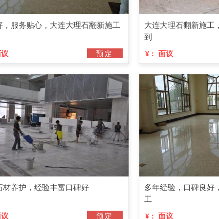
好，服务贴心，大连大理石翻新施工
大连大理石翻新施工
到
面议
预定
面议
¥：
石材养护，经验丰富口碑好
多年经验，口碑良好
工
面议
预定
面议
¥：