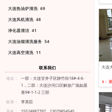
大连热油炉清洗 69
大连风机清洗 48
净化器清洁 41
大连油烟清洗服务 54
大连高空清洗 11
大连
联系我们
一部：大连甘井子区静竹街18#-4-6-
地址：
¥：
1，二部：大连沙河口区解放广场如愿
巷9#-1-1-2 三部
李英臣
联系：
1 5 524 8 87 797
1 30 798 5 4 545
手机：