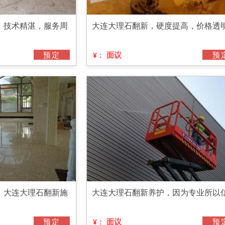
，技术精湛，服务周
大连大理石翻新，硬度提高，价格透
预定
面议
预
¥：
，大连大理石翻新施
大连大理石翻新养护，因为专业所以
预定
面议
预
¥：