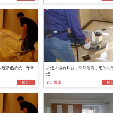
大连浩然清洗，专业
大连大理石翻新，浩然清洗，您的明
选
预定
面议
预
¥：