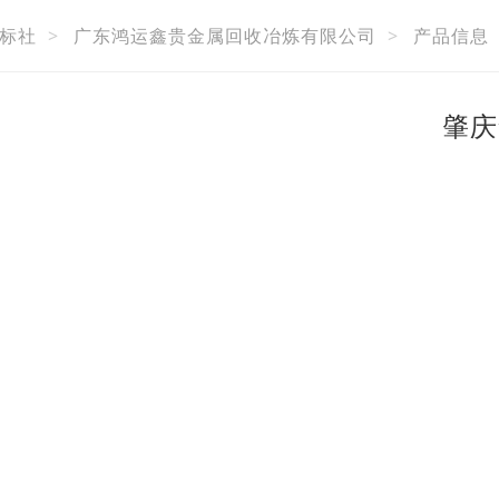
标社
>
广东鸿运鑫贵金属回收冶炼有限公司
>
产品信息
肇庆