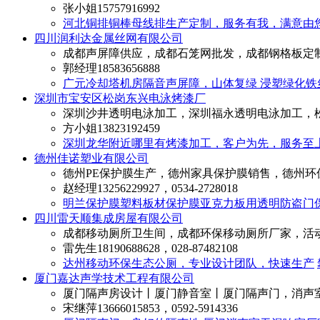
张小姐
15757916992
河北铜排铜棒母线排生产定制，服务有我，满意由
四川润利达金属丝网有限公司
成都声屏障供应，成都石笼网批发，成都钢格板定
郭经理
18583656888
广元冷却塔机房隔音声屏障，山体复绿 浸塑绿化铁
深圳市宝安区松岗东兴电泳烤漆厂
深圳沙井透明电泳加工，深圳福永透明电泳加工，
方小姐
13823192459
深圳龙华附近哪里有烤漆加工，客户为先，服务至
德州佳诺塑业有限公司
德州PE保护膜生产，德州家具保护膜销售，德州环
赵经理
13256229927，0534-2728018
明兰保护膜塑料板材保护膜亚克力板用透明防盗门
四川雷天顺集成房屋有限公司
成都移动厕所卫生间，成都环保移动厕所厂家，活
雷先生
18190688628，028-87482108
达州移动环保生态公厕，专业设计团队，快速生产
厦门嘉达声学技术工程有限公司
厦门隔声房设计丨厦门静音室丨厦门隔声门，消声
宋继萍
13666015853，0592-5914336