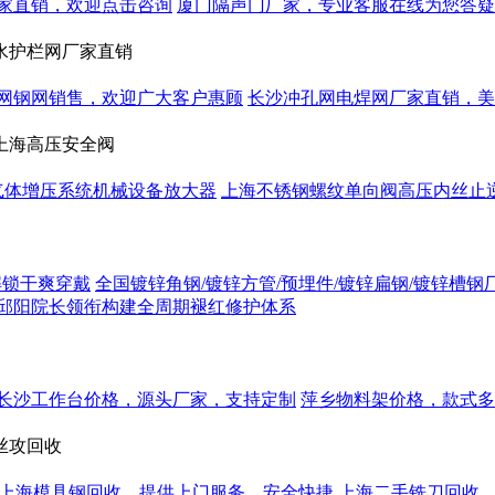
家直销，欢迎点击咨询
厦门隔声门厂家，专业客服在线为您答疑
水护栏网厂家直销
网钢网销售，欢迎广大客户惠顾
长沙冲孔网电焊网厂家直销，美
上海高压安全阀
气体增压系统机械设备放大器
上海不锈钢螺纹单向阀高压内丝止
o解锁干爽穿戴
全国镀锌角钢/镀锌方管/预埋件/镀锌扁钢/镀锌
邱阳院长领衔构建全周期褪红修护体系
长沙工作台价格，源头厂家，支持定制
萍乡物料架价格，款式多
丝攻回收
上海模具钢回收，提供上门服务，安全快捷
上海二手铣刀回收