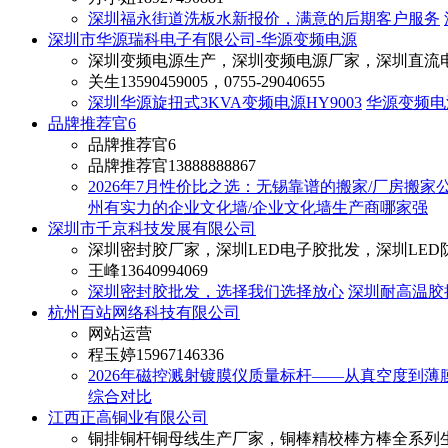
深圳福永街道洗板水新报价，满意的后期客户服务
深圳市华源瑞科电子有限公司-华源变频电源
深圳变频电源生产，深圳变频电源厂家，深圳直流
关生
13590459005，0755-29040655
深圳华源旋扭式3KVA变频电源HY9003
华源变频电源
品牌推荐官6
品牌推荐官6
品牌推荐官
13888888867
2026年7月性价比之选：无锡靠谱的搬家/厂房搬家
州有实力的企业文化墙/企业文化墙生产商哪家强
深圳市千京科技发展有限公司
深圳密封胶厂家，深圳LED电子胶批发，深圳LED
王峰
13640994069
深圳密封胶批发，选择我们选择放心
深圳耐高温胶
杭州百站网络科技有限公司
网站运营
程玉婷
15967146336
2026年磁控溅射镀膜仪质量标杆——从真空度到薄
综合对比
江西正高铜业有限公司
铜排铜杆铜母线生产厂家，铜棒精校棒方棒全系列