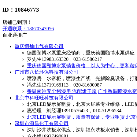
ID：10846773
店铺已到期！
开通联系：
18670343956
百业通推广
重庆恒灿电气有限公司
德国颐博水泵重庆经销商，重庆德国颐博水泵供应
罗先生
13983163320，023-61586217
重庆德国颐博水泵销售价格，以人为中心，更和谐
广州市八长环保科技有限公司
喷漆房，水帘柜，喷漆生产线，光解除臭设备，打
冯先生
13719165113，020-81690087
番禺南沙无尘烤漆房 汽配烘干箱
广州番禺喷漆水帘
北京中科旺旺科技有限公司
北京LED显示屏租赁，北京大屏幕专业维修，LED
惠经理，刘经理
13910576423，010-51296534
北京LED显示屏租赁，质量有保证，专业租赁
北京
深圳市源昌化工有限公司
深圳沙井洗板水供应，深圳福永洗板水销售，深圳
方小姐
18927490881