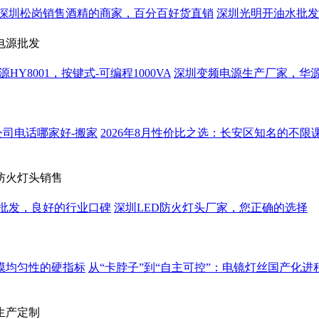
深圳松岗销售酒精的商家，百分百好货直销
深圳光明开油水批发
电源批发
HY8001，按键式-可编程1000VA
深圳变频电源生产厂家，华
公司电话哪家好-搬家
2026年8月性价比之选：长安区知名的不限
防火灯头销售
批发，良好的行业口碑
深圳LED防火灯头厂家，您正确的选择
膜均匀性的硬指标
从“卡脖子”到“自主可控”：电镜灯丝国产化进
生产定制