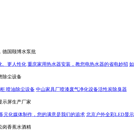
，德国颐博水泵批
化、更人性化
重庆家用热水器安装，教您电热水器的省电妙招
如
磨除尘设备
柜 喷油除尘设备
中山家具厂喷漆废气净化设备活性炭除臭器
显示屏生产厂家
多元化媒体制作，您的满意是我们的追求
北京户外全彩LED显
松岗香蕉水酒精