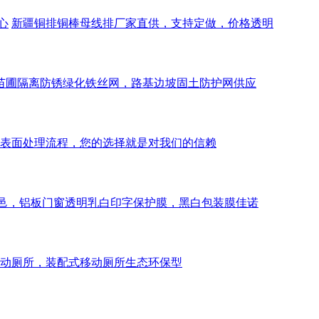
心
新疆铜排铜棒母线排厂家直供，支持定做，价格透明
苗圃隔离防锈绿化铁丝网，路基边坡固土防护网供应
表面处理流程，您的选择就是对我们的信赖
邑，铝板门窗透明乳白印字保护膜，黑白包装膜佳诺
动厕所，装配式移动厕所生态环保型