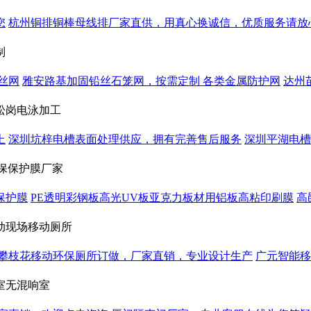
您
杭州铜排铜棒母线排厂家直供，用真心换诚信，优质服务请放
制
丝网
雅安路基加固铅丝石笼网，按需定制 各类金属防护网
达州
松岗电泳加工
上
深圳坑梓电槽表面处理供应，拥有完善售后服务
深圳平湖电槽
保保护膜厂家
保护膜
PE透明彩钢板高光UV板亚克力板材用铝板高粘印刷膜
高
动现场移动厕所
攀枝花移动环保厕所订做，厂家直销，专业设计生产
广元智能移
室无混响室