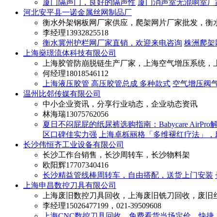
厦门隔声门，良好的隔声性
厦门消声室无混响室厂
河北安平县一诺金属丝网制品厂
衡水外架钢板网厂家供应，爬架网片厂家批发，衡
李经理
13932825518
衡水冀州护栏网厂家直销，欢迎来电咨询
株洲爬架
上海燊璟流体科技有限公司
上海胶管防崩脱链生产厂家，上海空气增压系统，
何经理
18018546112
上海液压胶管 高压胶管总成 多种款式
空气增压阀
温州比邻传媒有限公司
中小企业资讯，分享行业动态，企业动态资讯
林海瑞
13075762056
夏日不闷屁屁的纸尿裤选购指南：Babycare AirPr
区口碑佳实力强
上海卓栎丽格「多维褪红疗法」，
长沙伟恒齐工业设备有限公司
长沙工作台销售，长沙周转车，长沙物料架
欧阳辉
17707340416
长沙精益管线棒周转车，自由搭配，送货上门安装
上海申昌数控刀具有限公司
上海废旧数控刀具回收，上海废旧铣刀回收，废旧
李经理
15026477199，021-39509608
上海CNC数控刀具回收，免费看货当场定价，快捷