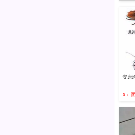
安康
¥：