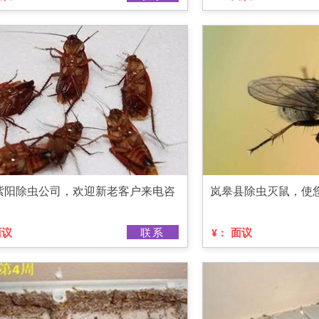
紫阳除虫公司，欢迎新老客户来电咨
岚皋县除虫灭鼠，使
面议
联系
面议
¥：