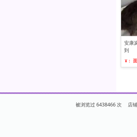
安康
到
¥：
被浏览过 6438466 次 店