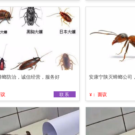
蟑螂防治，诚信经营，服务好
安康宁陕灭蟑螂公司
面议
联系
面议
¥：