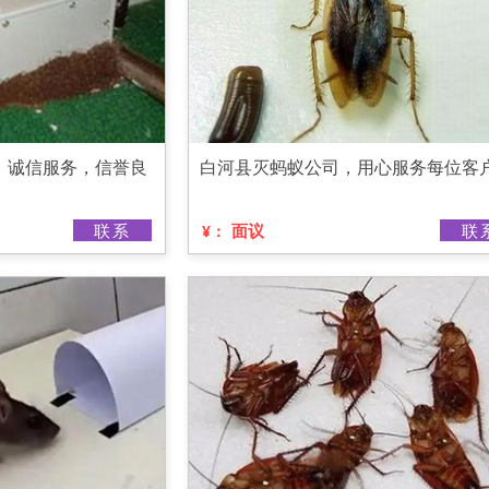
，诚信服务，信誉良
白河县灭蚂蚁公司，用心服务每位客
联系
面议
联
¥：