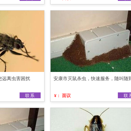
您远离虫害困扰
安康市灭鼠杀虫，快速服务，随叫随
联系
面议
联
¥：