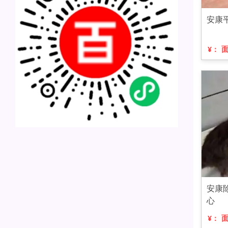
安康
¥：
安康
心
¥：