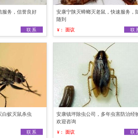
信服务，信誉良好
安康宁陕灭蟑螂灭老鼠，快速服务，
随到
联系
面议
联
¥：
灭白蚁灭鼠杀虫
安康镇坪除虫公司，多年虫害防治经
欢迎咨询
联系
面议
联
¥：