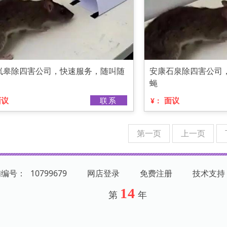
岚皋除四害公司，快速服务，随叫随
安康石泉除四害公司
蝇
面议
联系
面议
¥：
第一页
上一页
铺编号：
10799679
网店登录
免费注册
技术支持
14
第
年