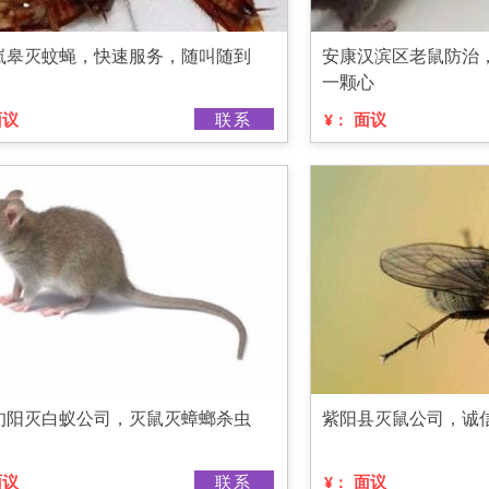
岚皋灭蚊蝇，快速服务，随叫随到
安康汉滨区老鼠防治
一颗心
面议
联系
面议
¥：
旬阳灭白蚁公司，灭鼠灭蟑螂杀虫
紫阳县灭鼠公司，诚
面议
联系
面议
¥：