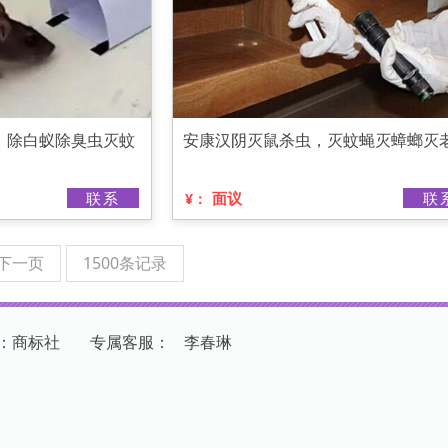
，除白蚁除臭虫灭蚊
安康汉阴灭鼠杀虫，灭蚊蝇灭蟑螂灭
联系
面议
联
¥：
下一页
1500条记录
：商标社
专
属
客
服
：
李春琳