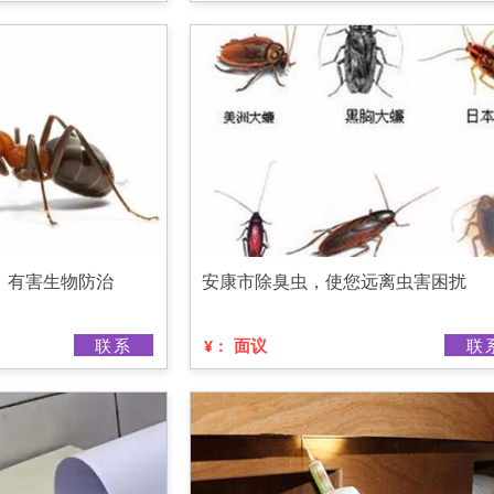
，有害生物防治
安康市除臭虫，使您远离虫害困扰
联系
面议
联
¥：