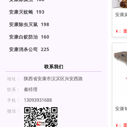
安康灭蚊蝇 193
安康
安康除虫灭鼠 198
¥：
安康白蚁防治 160
安康消杀公司 225
联系我们
陕西省安康市汉滨区兴安西路
地址：
秦经理
联系：
1 3 0 93 9 31 688
手机：
安康
微信：
¥：