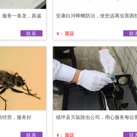
，服务一条龙，真诚
安康白河蟑螂防治，使您远离虫害困
联系
面议
联
¥：
信经营，服务好
镇坪县灭鼠除虫公司，用心服务每位
联系
面议
联
¥：