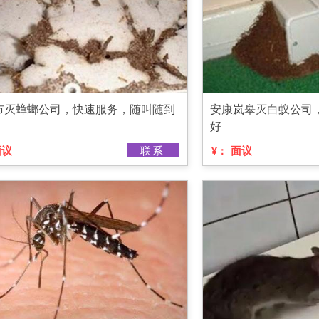
市灭蟑螂公司，快速服务，随叫随到
安康岚皋灭白蚁公司
好
面议
联系
面议
¥：