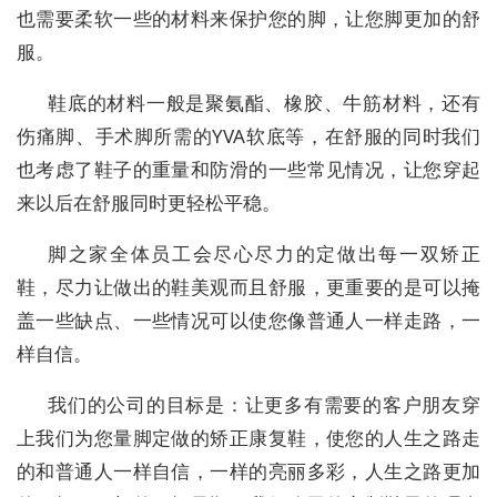
也需要柔软一些的材料来保护您的脚，让您脚更加的舒
服。
鞋底的材料一般是聚氨酯、橡胶、牛筋材料，还有
伤痛脚、手术脚所需的YVA软底等，在舒服的同时我们
也考虑了鞋子的重量和防滑的一些常见情况，让您穿起
来以后在舒服同时更轻松平稳。
脚之家全体员工会尽心尽力的定做出每一双矫正
鞋，尽力让做出的鞋美观而且舒服，更重要的是可以掩
盖一些缺点、一些情况可以使您像普通人一样走路，一
样自信。
我们的公司的目标是：让更多有需要的客户朋友穿
上我们为您量脚定做的矫正康复鞋，使您的人生之路走
的和普通人一样自信，一样的亮丽多彩，人生之路更加