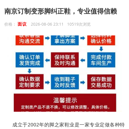
南京订制变形脚纠正鞋，专业值得信赖
面议
价格：
2026-08-06 23:11 10519次浏览
成立于2002年的脚之家鞋业是一家专业定做各种特