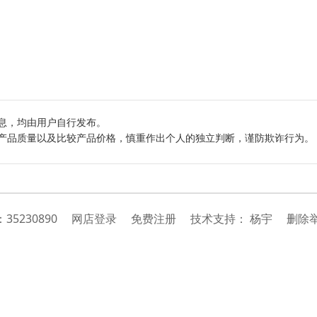
息，均由用户自行发布。
产品质量以及比较产品价格，慎重作出个人的独立判断，谨防欺诈行为。
：
35230890
网店登录
免费注册
技
术
支
持
：
杨宇
删除举报投