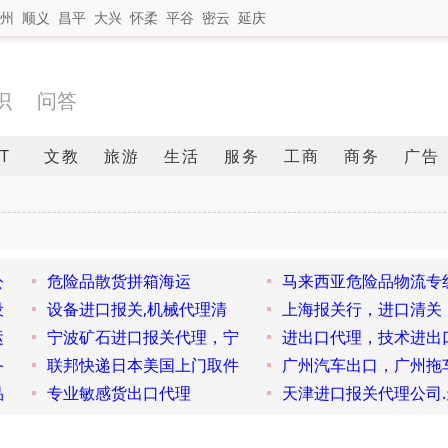
州
顺义
昌平
大兴
怀柔
平谷
密云
延庆
识
问答
IT
文教
旅游
生活
服务
工商
商务
广告
公
危险品散货拼箱海运
马来西亚危险品物流专
设
设备进口报关,机械代理清
上海报关行，进口清关
运
宁波矿石进口报关代理，宁
进出口代理，技术进出
备
联邦快递日本美国上门取件
广州汽车出口，广州拖
品
专业敏感货出口代理
天津进口报关代理公司.