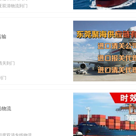
亚双清物流到门
运输
清关到门
到门
品物流
印度双清专线物流